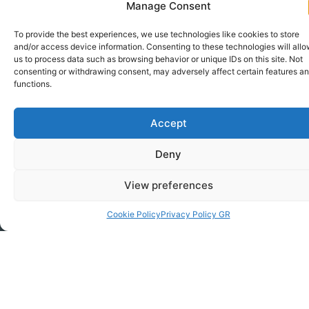
neuen 95 Meter hohen Stahlturm ausgestattet und
Manage Consent
warten nun in einem Projekt in Namibia auf ihr
To provide the best experiences, we use technologies like cookies to store
zweites Leben.
and/or access device information. Consenting to these technologies will all
us to process data such as browsing behavior or unique IDs on this site. Not
consenting or withdrawing consent, may adversely affect certain features a
functions.
Accept
Useful Links
Impressum
Contact
Deny
Start
Company
+49 251
F
L
I
a
i
n
Strategie
590 667
maxcap
View preferences
c
n
s
0
e
k
t
ISO 9001-
Lösungen
b
e
a
Cookie Policy
Privacy Policy GR
windwise
2015
info@windwi
o
d
g
Projekte
Namibia
o
i
r
Windwise
Datenschutz
Augustastra
k
n
a
Über uns
Energy
47/49a 4815
m
Aktuelles
Münster